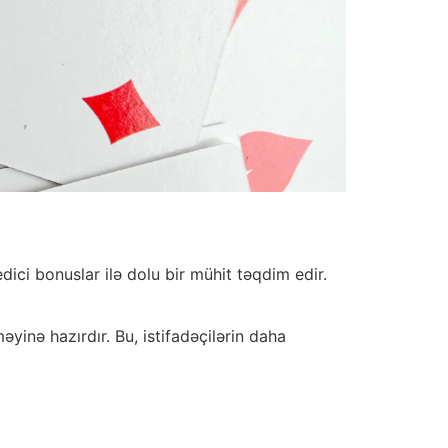
dici bonuslar ilə dolu bir mühit təqdim edir.
inə hazırdır. Bu, istifadəçilərin daha