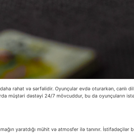
ha rahat və sərfəlidir. Oyunçular evdə oturarkən, canlı dile
larda müştəri dəstəyi 24/7 mövcuddur, bu da oyunçuların is
amağın yaratdığı mühit və atmosfer ilə tanınır. İstifadəçilər