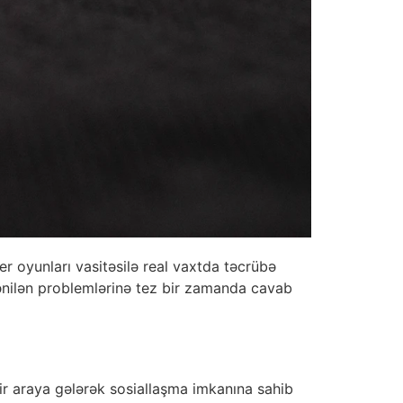
r oyunları vasitəsilə real vaxtda təcrübə
tənilən problemlərinə tez bir zamanda cavab
 bir araya gələrək sosiallaşma imkanına sahib