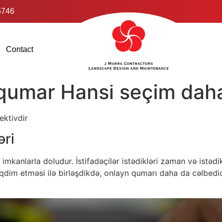
5746
Contact
 qumar Hansi seçim daha
ektivdir
əri
imkanlarla doludur. İstifadəçilər istədikləri zaman və istədi
qdim etməsi ilə birləşdikdə, onlayn qumarı daha da cəlbedic