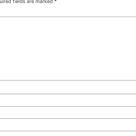
uired fields are marked
*