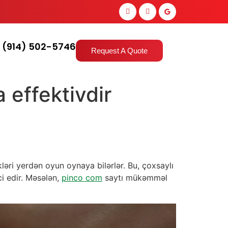
(914) 502-5746
Request A Quote
 effektivdir
kləri yerdən oyun oynaya bilərlər. Bu, çoxsaylı
i edir. Məsələn,
pinco com
saytı mükəmməl