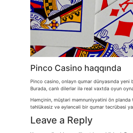
Pinco Casino haqqında
Pinco casino, onlayn qumar dünyasında yeni bir
Burada, canlı dilerlər ilə real vaxtda oyun 
Həmçinin, müştəri məmnuniyyətini ön planda tu
təhlükəsiz və əyləncəli bir qumar təcrübəsi y
Leave a Reply