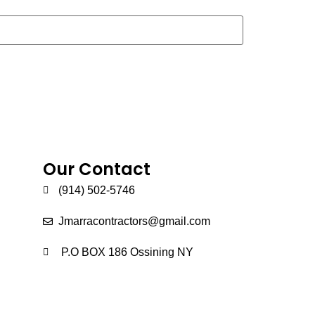
Our Contact
(914) 502-5746
Jmarracontractors@gmail.com
P.O BOX 186 Ossining NY